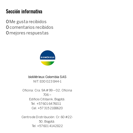
Sección informativa
0
Me gusta recibidos
0
comentarios recibidos
0
mejores respuestas
bioMérieux Colombia SAS
NIT: 830 023 844-1
Oficina: Cra. 9A # 99 – 02, Oficina
706 –
Edificio Citibank, Bogotá.
Tel.
+57 601 6476011
Cel. +57 315 2188620
Centro de Distribución: Cr. 60 #22-
50, Bogotá.
Tel.
+57 601 4142822