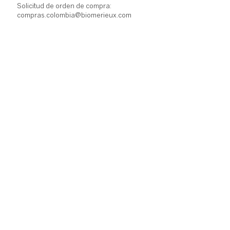
Solicitud de orden de compra:
compras.colombia@biomerieux.com
Cel.
317 669 6263
NUESTROS SITIOS WEB
bioMérieux Corporativo
bioMérieux Industria
Sitio Web Corporativo
EN LÍNEA
Blog
Contáctenos
bioMérieux Colombia SAS- Todos los derechos
reservados ® 2023
Política de Tratamiento de Datos Personales