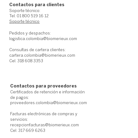
Contacto
s
para clientes
Soporte técnico:
Tel.
01 800 519 16 12
Soporte técnico
Pedidos y despachos:
logistica.colombia@biomerieux.com
Consultas de cartera clientes:
cartera.colombia@biomerieux.com
Cel.
318 608 3353
Contacto
s
para proveedores
Certificados de retención e información
de pagos:
proveedores.colombia@biomerieux.com
Facturas electrónicas de compras y
servicios:
recepcionfacturas@biomerieux.com
Cel.
317 669 6263