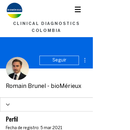
Soluciones en Microbiología.
<< Contáctenos aquí >>
CLINICAL DIAGNOSTICS
COLOMBIA
Más acciones
Seguir
Romain Brunel - bioMérieux
Perfil
Fecha de registro: 5 mar 2021