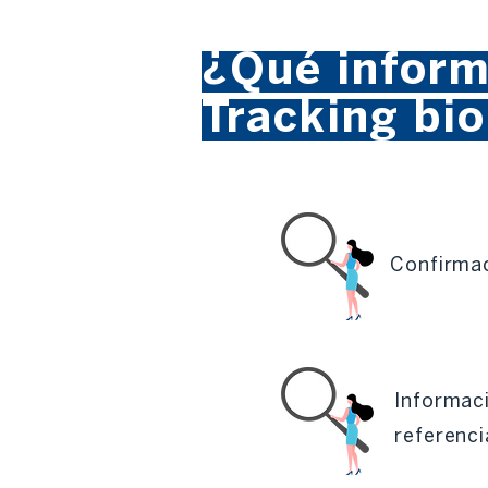
¿Qué inform
Tracking bi
Confirmac
Informac
referenci