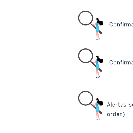
Confirma
Confirma
Alertas s
orden)