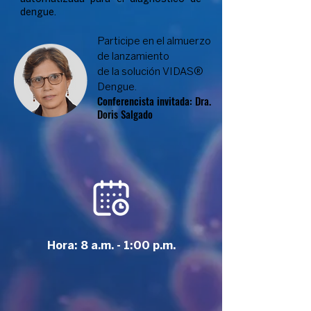
dengue.​
Participe en el almuerzo
de lanzamiento
de la solución VIDAS®
Dengue.
Conferencista invitada: Dra.
Doris Salgado
Hora: 8 a.m. - 1:00 p.m.