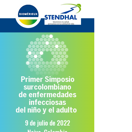
Primer Simposio
surcolombiano
de enfermedades
infecciosas
del niño y el adulto
9 de julio de 2022