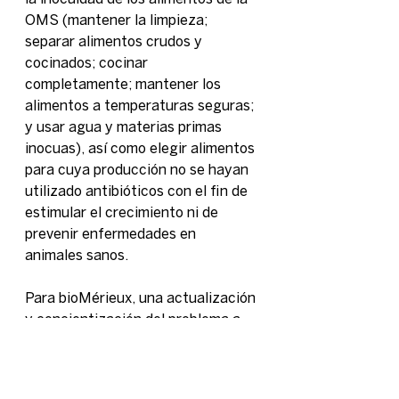
OMS (mantener la limpieza; 
separar alimentos crudos y 
cocinados; cocinar 
completamente; mantener los 
alimentos a temperaturas seguras; 
y usar agua y materias primas 
inocuas), así como elegir alimentos 
para cuya producción no se hayan 
utilizado antibióticos con el fin de 
estimular el crecimiento ni de 
prevenir enfermedades en 
animales sanos.
Para bioMérieux, una actualización 
y concientización del problema a 
través de la interpretación clínica 
del antibiograma en profesionales 
que trabajan tanto a nivel 