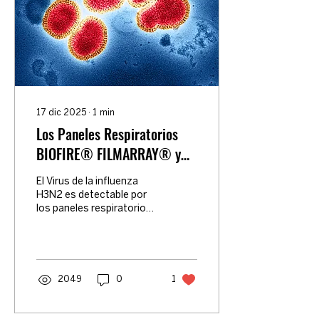
17 dic 2025
∙
1
min
Los Paneles Respiratorios
BIOFIRE® FILMARRAY® y
SPOTFIRE® son muy
El Virus de la influenza
eficaces para detectar el
H3N2 es detectable por
subclado K del virus de la
los paneles respiratorios
de BIOFIRE®
influenza H3N2
FILMARRAY® de
bioMerieux
2049
0
1