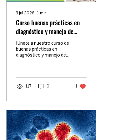
3 jul 2026
∙
1
min
Curso buenas prácticas en
diagnóstico y manejo de
infección de vías urinarias
¡Únete a nuestro curso de
buenas prácticas en
diagnóstico y manejo de
infección de vías urinarias.
Actualiza tus
conocimientos y toma
decisiones clínicas
oportunas!
117
0
1