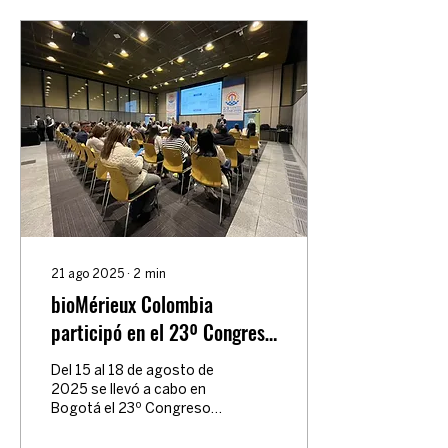
21 ago 2025
∙
2
min
bioMérieux Colombia
participó en el 23º Congreso
Internacional del CNB 2025
Del 15 al 18 de agosto de
2025 se llevó a cabo en
Bogotá el 23º Congreso
Internacional del CNB, uno
de los encuentros más