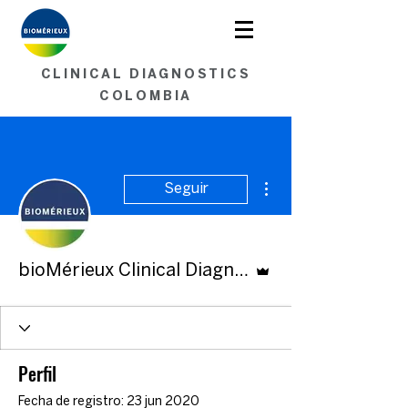
Soluciones en Microbiología.
<< Contáctenos aquí >>
CLINICAL DIAGNOSTICS
COLOMBIA
Más acciones
Seguir
Administrador
bioMérieux Clinical Diagnostics
Perfil
Fecha de registro: 23 jun 2020