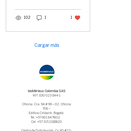
relevantes para el sector
IVD en Colombia.
102
1
1
Cargar más
bioMérieux Colombia SAS
NIT: 830 023 844-1
Oficina: Cra. 9A # 99 – 02, Oficina
706 –
Edificio Citibank, Bogotá.
Tel.
+57 601 6476011
Cel. +57 315 2188620
Centro de Distribución: Cr. 60 #22-