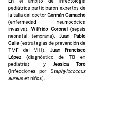
En el ámbito de infectología 
pediátrica participaron expertos de 
la talla del doctor 
Germán Camacho
(enfermedad neumocócica 
invasiva), 
Wilfrido Coronel
 (sepsis 
neonatal temprana),
 Juan Pablo 
Calle 
(estrategias de prevención de 
TMF del VIH), J
uan Francisco 
López (
diagnóstico de TB en 
pediatría)  y J
essica Toro 
(Infecciones por S
taphylococcus 
aureus e
n niños).  