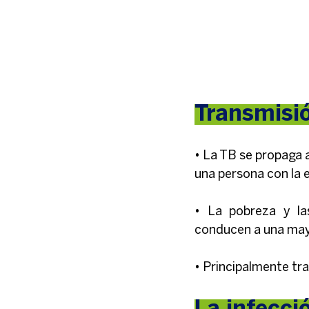
Transmisi
• La TB se propaga a
una persona con la 
• La pobreza y las
conducen a una mayo
• Principalmente tr