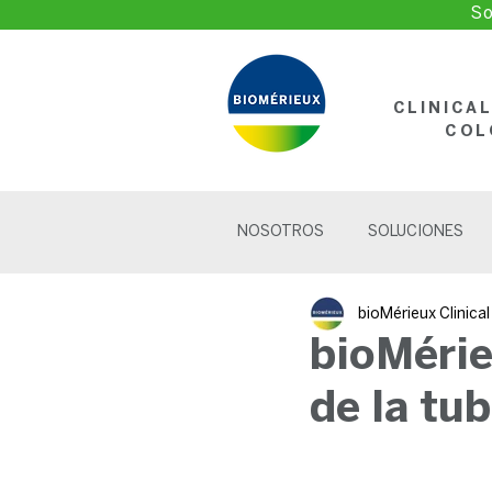
So
CLINICA
COL
NOSOTROS
SOLUCIONES
bioMérieux Clinica
bioMérie
de la tu