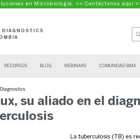
luciones en Microbiología. << Contáctenos aquí >
L DIAGNOSTICS
OMBIA
RECURSOS
BLOG
WEBINARS
COMUNIDAD BMX
l Diagnostics
ux, su aliado en el diag
berculosis
La tuberculosis (TB) es r