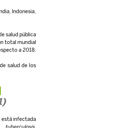
dia, Indonesia, 
e salud pública 
n total mundial 
especto a 2018.
e salud de los 
 
1)
 está infectada 
tuberculosis
,  