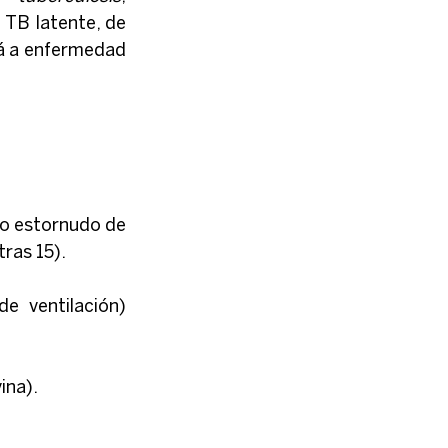
TB latente, de 
á a enfermedad 
 o estornudo de 
ras 15).
 ventilación) 
ina).